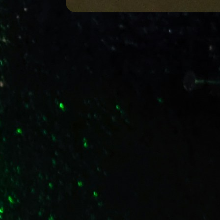
Os 5 Melhores Teclados Gamer Cu
Introdução ao Mundo dos Teclados Game
digitais tem se expandido rapidamente,
11/14/2025