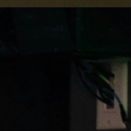
sto-Benefício de 2025
r O universo dos jogos
 e com essa evolução, a…